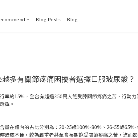
recommend
Blog Posts
Blog
來越多有關節疼痛困擾者選擇口服玻尿酸？
行率約15%，全台有超過350萬人飽受膝關節疼痛之苦，行動
選擇。
體內的占比分別為：20-25歲100%-80%、26-55歲65%
時造成不便，較為嚴重者甚至會長期飽受關節疼痛之苦，進而影