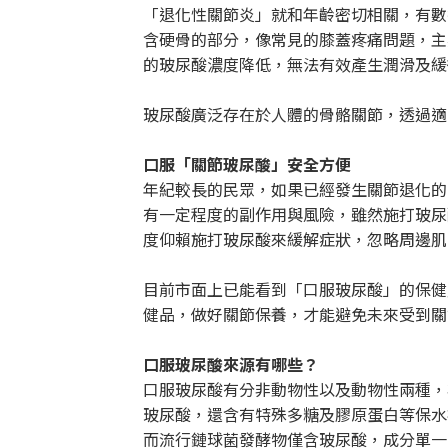
「退化性關節炎」就和年齡密切相關，有數
含硬骨的部分，像常見的膝蓋疼痛問題，主
的玻尿酸濃度降低，無法有效產生潤滑及緩
玻尿酸廣泛存在於人體的骨骼關節，透過適
口服「關節玻尿酸」安全方便
年紀較長的民眾，如果已經發生關節退化的
有一定程度的副作用與風險，雖然施打玻尿
度仰賴施打玻尿酸來緩解症狀，忽略周邊肌
目前市面上已能看到「口服玻尿酸」的保健
健品，做好關節保養，才能避免未來受到關
口服玻尿酸來源有哪些？
口服玻尿酸有分非動物性以及動物性兩種，
玻尿酸，還含有特殊多糖及膠原蛋白等保水
而流行鏈球菌發酵物僅含玻尿酸，成分單一