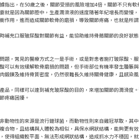
據指出，在50歲之後，關節受損的風險增加4倍。關節不只有軟
要就是因為關節腔中，生產潤滑液的速度隨著年紀增長而變慢，
衝作用，進而造成關節軟骨的磨損，導致關節疼痛，也就是所謂
時補充口服玻尿酸對關節有益，能協助維持骨骼關節的良好狀態
問題，常見的醫療方式之一是手術，或是對患者施打玻尿酸、服
酸可以有效緩解軟骨磨損的問題，但手術部位有機率發生腫脹與
肉鍛鍊及維持骨質密度，仍然很難長久維持關骨健康，且感染風
產品，同樣可以達到補充玻尿酸的目的，來增加關節的潤滑度。
節疼痛困擾。
非動物性的來源是流行鏈球菌，而動物性則來自雞冠萃取，其中
複合物，且結構與人體較為相似，具保水網狀結構，能夠更有效
，使得組織較平面、無法形成網狀結構，造成抓水力不穩固，就