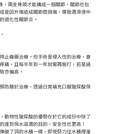
骨，兩支骨頭才能構成一個關節，關節也包
或是因外傷造成關節腔損傷，導致潤滑液中
的退化性關節炎。
。
用止痛藥治療。但手術是侵入性的治療，會
疼痛，且每半年到一年就需再施打，若是過
險亦偏高。
預防勝於治療，透過日常補充口服玻尿酸保
，動物性玻尿酸的優勢在於它的成份中除了
的達到保水滋潤的目的，安全性也更高！
像破了洞的水桶一樣，即使努力往水桶裡灌