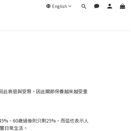
English
力因此衰退與受限。因此關節保養越來越受重
-45%、60歲過後則只剩25%，而這也表示人
響日常生活。