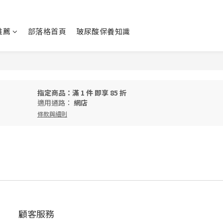
推薦
部落格首頁
玻尿酸保養知識
指定商品：滿 1 件 即享 85 折
適用通路：
網店
條款與細則
顧客服務