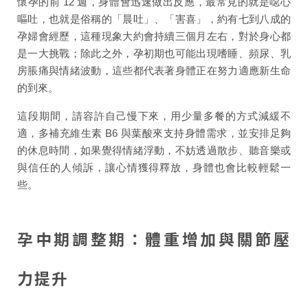
懷孕的前 12 週，身體會迅速做出反應，最常見的就是噁心
嘔吐，也就是俗稱的「晨吐」、「害喜」，約有七到八成的
孕婦會經歷，這種現象大約會持續三個月左右，對於身心都
是一大挑戰；除此之外，孕初期也可能出現嗜睡、頻尿、乳
房脹痛與情緒波動，這些都代表著身體正在努力適應新生命
的到來。
這段期間，請容許自己慢下來，用少量多餐的方式減緩不
適，多補充維生素 B6 與葉酸來支持身體需求，並安排足夠
的休息時間，如果覺得情緒浮動，不妨透過散步、聽音樂或
與信任的人傾訴，讓心情獲得釋放，身體也會比較輕鬆一
些。
孕中期調整期：體重增加與關節壓
力提升