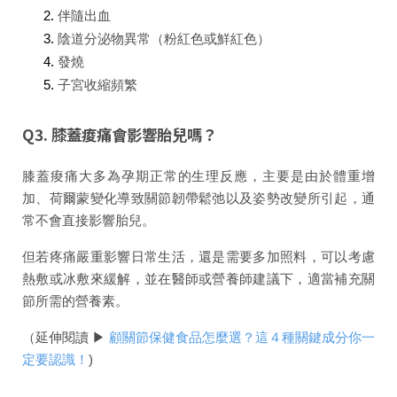
伴隨出血
陰道分泌物異常（粉紅色或鮮紅色）
發燒
子宮收縮頻繁
Q3. 膝蓋痠痛會影響胎兒嗎？
膝蓋痠痛大多為孕期正常的生理反應，主要是由於體重增
加、荷爾蒙變化導致關節韌帶鬆弛以及姿勢改變所引起，通
常不會直接影響胎兒。
但若疼痛嚴重影響日常生活，還是需要多加照料，可以考慮
熱敷或冰敷來緩解，並在醫師或營養師建議下，適當補充關
節所需的營養素。
（延伸閱讀 ▶
顧關節保健食品怎麼選？這４種關鍵成分你一
定要認識！
)