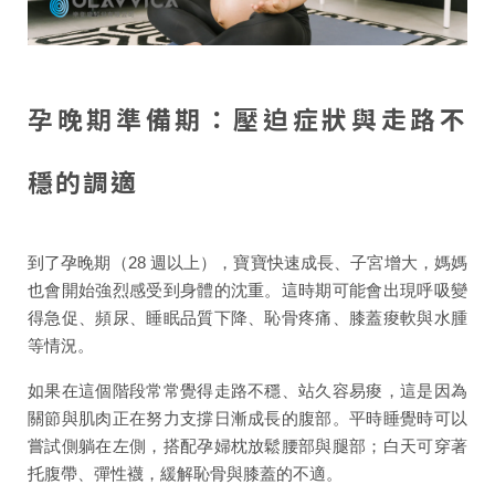
孕晚期準備期：壓迫症狀與走路不
穩的調適
到了孕晚期（28 週以上），寶寶快速成長、子宮增大，媽媽
也會開始強烈感受到身體的沈重。這時期可能會出現呼吸變
得急促、頻尿、睡眠品質下降、恥骨疼痛、膝蓋痠軟與水腫
等情況。
如果在這個階段常常覺得走路不穩、站久容易痠，這是因為
關節與肌肉正在努力支撐日漸成長的腹部。平時睡覺時可以
嘗試側躺在左側，搭配孕婦枕放鬆腰部與腿部；白天可穿著
托腹帶、彈性襪，緩解恥骨與膝蓋的不適。