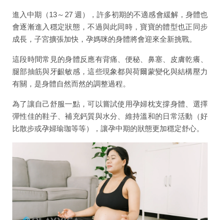
進入中期（13～27 週），許多初期的不適感會緩解，身體也
會逐漸進入穩定狀態，不過與此同時，寶寶的體型也正同步
成長，子宮擴張加快，孕媽咪的身體將會迎來全新挑戰。
這段時間常見的身體反應有背痛、便秘、鼻塞、皮膚乾癢、
腿部抽筋與牙齦敏感，這些現象都與荷爾蒙變化與結構壓力
有關，是身體自然而然的調整過程。
為了讓自己舒服一點，可以嘗試使用孕婦枕支撐身體、選擇
彈性佳的鞋子、補充鈣質與水分、維持溫和的日常活動（好
比散步或孕婦瑜珈等等），讓孕中期的狀態更加穩定舒心。