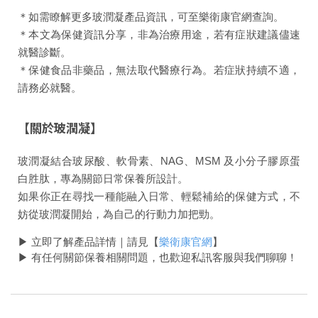
＊如需瞭解更多玻潤凝產品資訊，可至樂衛康官網查詢。
＊本文為保健資訊分享，非為治療用途，若有症狀建議儘速
就醫診斷。
＊保健食品非藥品，無法取代醫療行為。若症狀持續不適，
請務必就醫。
【關於玻潤凝】
玻潤凝結合玻尿酸、軟骨素、NAG、MSM 及小分子膠原蛋
白胜肽，專為關節日常保養所設計。
如果你正在尋找一種
能
融入日常、輕鬆補給的保健方式，不
妨從玻潤凝開始，為自己的行動力加把勁。
▶ 立即了解產品詳情｜請見【
樂衛康官網
】
▶ 有任何關節保養相關問題，也歡迎私訊客服與我們聊聊！