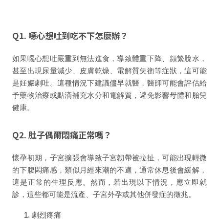
Q1. 噁心想吐到吃不下怎麼辦？
如果噁心想吐嚴重到無法進食，導致體重下降、頻繁脫水，
甚至出現尿量減少、皮膚乾燥、電解質失衡等症狀，這可能
是
妊娠劇吐
。這種情況下建議儘早就醫，醫師可能會評估給
予藥物治療或點滴補充水分和電解質，避免影響母體和胎兒
健康。
Q2. 肚子偶爾悶痛正常嗎？
懷孕初期，子宮擴張會導致子宮韌帶被拉扯，可能出現輕微
的下腹悶痛感，類似月經來潮的不適，通常休息後會緩解，
這是正常的生理反應。然而，若出現以下情況，應立即就
診，這些都可能是流產、子宮外孕或其他併發症的徵兆。
劇烈疼痛