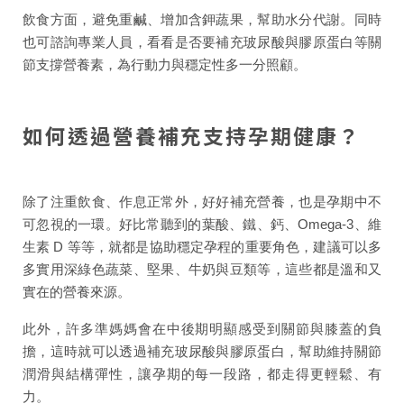
飲食方面，避免重鹹、增加含鉀蔬果，幫助水分代謝。同時
也可諮詢專業人員，看看是否要補充玻尿酸與膠原蛋白等關
節支撐營養素，為行動力與穩定性多一分照顧。
如何透過營養補充支持孕期健康？
除了注重飲食、作息正常外，好好補充營養，也是孕期中不
可忽視的一環。好比常聽到的葉酸、鐵、鈣、Omega-3、維
生素 D 等等，就都是協助穩定孕程的重要角色，建議可以多
多實用深綠色蔬菜、堅果、牛奶與豆類等，這些都是溫和又
實在的營養來源。
此外，許多準媽媽會在中後期明顯感受到關節與膝蓋的負
擔，這時就可以透過補充玻尿酸與膠原蛋白，幫助維持關節
潤滑與結構彈性，讓孕期的每一段路，都走得更輕鬆、有
力。