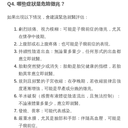
Q4. 哪些症狀是危險徵兆？
如果出現以下情況，會建議緊急就醫評估：
劇烈頭痛、視力模糊
：可能是子癇前症的徵兆，尤其
在懷孕中後期。
上腹部或右上腹疼痛
：也可能是子癇前症的表現。
持續性陰道出血
：無論量多量少，任何形式的出血都
應立即就醫。
胎動突然變少或消失
：胎動是胎兒健康的指標，若胎
動異常應立即就醫。
規則且頻繁的子宮收縮
：在孕晚期，若收縮規律且強
度逐漸增強，可能是早產或分娩的徵兆。
羊水破裂（感覺有液體從陰道流出，且無法控制）
：
不論液體量多量少，應立即就醫。
發燒、畏寒
：可能代表感染。
嚴重水腫，尤其是臉部和手部
：伴隨高血壓，可能是
子癇前症。