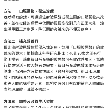
方法一：口服藥物、醫生治療
症狀輕微的話，可透過注射玻尿酸或醫生開的口服藥物來改
善，並在復健的過程中使關節慢慢恢復到具有正常功能，讓
生活重回正常步調，降低關節炎帶來的不便及疼痛。
方法二：補充營養品
相比注射玻尿酸這種侵入性治療，飲用「口服玻尿酸」的效
益來的更大！根據臨床科學研究指出：40到70歲之間有行
動困擾者，藉由每日補充喝的玻尿酸可有效改善現況，幫助
行動更靈活。故大齡者更需要，每日補充玻尿酸來維持身體
健康。特別是含有動物性成分（雞冠萃取物）的口服玻尿
酸，同時還具特殊多醣、膠原蛋白等保水複合物，以及軟骨
素等人體結構重要元素，能夠更有效且有感的補充人體關節
處的玻尿酸，減緩不適感。
方法三：調整及改善生活習慣
除了職業傷害，如：久坐、久站等，身材肥胖也會增加關節