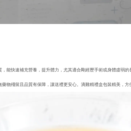
質，能快速補充營養，提升體力，尤其適合剛經歷手術或身體虛弱的
無藥物殘留且品質有保障，讓送禮更安心。滴雞精禮盒包裝精美，方