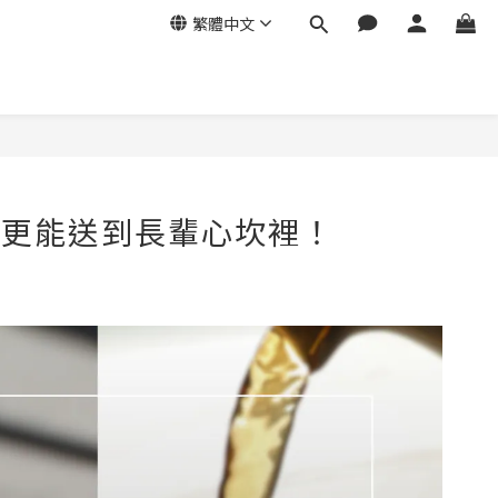
繁體中文
禮更能送到長輩心坎裡！