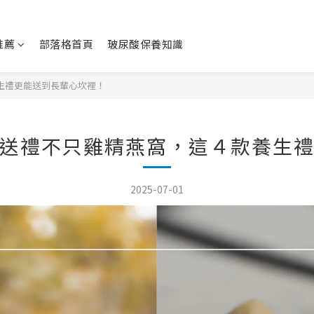
推薦
部落格首頁
玻尿酸保養知識
生禮更能送到長輩心坎裡！
送禮不只雞精燕窩，這４款養生
2025-07-01