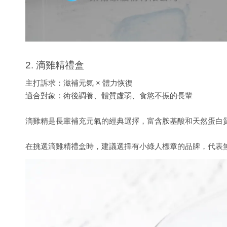
2. 滴雞精禮盒
主打訴求：滋補元氣 × 體力恢復
適合對象：術後調養、體質虛弱、食慾不振的長輩
滴雞精是長輩補充元氣的經典選擇，富含胺基酸和天然蛋白
在挑選滴雞精禮盒時，建議選擇有小綠人標章的品牌，代表